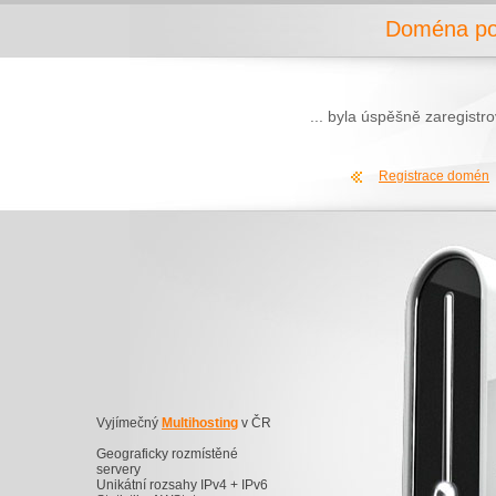
Doména pok
... byla úspěšně zaregist
Registrace domén
Vyjímečný
Multihosting
v ČR
Geograficky rozmístěné
servery
Unikátní rozsahy IPv4 + IPv6