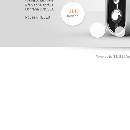
Statistiky AWStats
Přehledná správa
Ochrana DNSSEC
SEO
hosting
Pouze u TELE3
Powered by
TELE3
| De